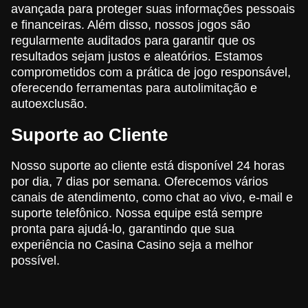
avançada para proteger suas informações pessoais
e financeiras. Além disso, nossos jogos são
regularmente auditados para garantir que os
resultados sejam justos e aleatórios. Estamos
comprometidos com a prática de jogo responsável,
oferecendo ferramentas para autolimitação e
autoexclusão.
Suporte ao Cliente
Nosso suporte ao cliente está disponível 24 horas
por dia, 7 dias por semana. Oferecemos vários
canais de atendimento, como chat ao vivo, e-mail e
suporte telefônico. Nossa equipe está sempre
pronta para ajudá-lo, garantindo que sua
experiência no Casina Casino seja a melhor
possível.