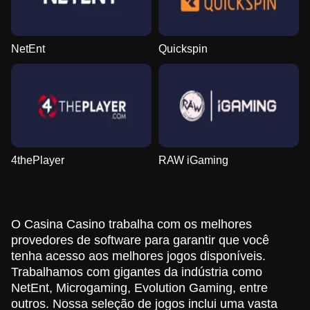
NetEnt
Quickspin
4thePlayer
RAW iGaming
O Casina Casino trabalha com os melhores
provedores de software para garantir que você
tenha acesso aos melhores jogos disponíveis.
Trabalhamos com gigantes da indústria como
NetEnt, Microgaming, Evolution Gaming, entre
outros. Nossa seleção de jogos inclui uma vasta