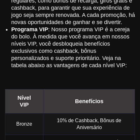
regulares, como bonus de recarga, giros grátis e
cashback, para garantir que sua experiência de
jogo seja sempre renovada. A cada promoção, há
novas oportunidades de ganhar e se divertir.
Programa VIP
: Nosso programa VIP é a cereja
do bolo. À medida que você avança em nossos
níveis VIP, você desbloqueia benefícios
exclusivos como cashback, bônus
personalizados e suporte prioritário. Veja na
tabela abaixo as vantagens de cada nível VIP:
Nível
Benefícios
VIP
10% de Cashback, Bônus de
Bronze
Aniversário