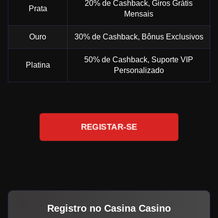
20% de Cashback, Giros Grátis
Prata
Mensais
Ouro
30% de Cashback, Bônus Exclusivos
50% de Cashback, Suporte VIP
Platina
Personalizado
REGISTAR-SE
Registro no Casina Casino