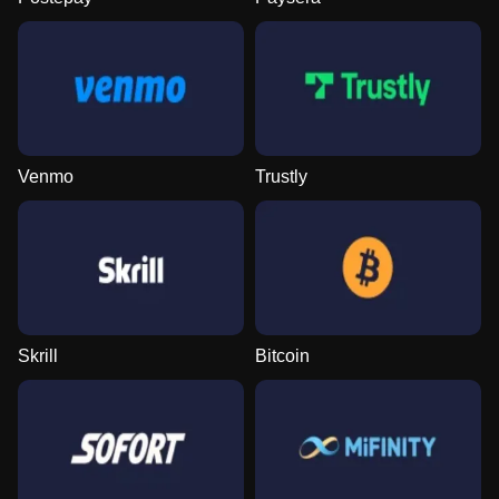
Venmo
Trustly
Skrill
Bitcoin