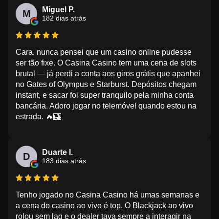
Miguel P.
M
182 dias atrás
Cara, nunca pensei que um casino online pudesse
ser tão fixe. O Casina Casino tem uma cena de slots
brutal — já perdi a conta aos giros grátis que apanhei
no Gates of Olympus e Starburst. Depósitos chegam
instant, e sacar foi super tranquilo pela minha conta
bancária. Adoro jogar no telemóvel quando estou na
estrada. 🔥🎰
Duarte I.
D
183 dias atrás
Tenho jogado no Casina Casino há umas semanas e
a cena do casino ao vivo é top. O Blackjack ao vivo
rolou sem lag e o dealer tava sempre a interagir na