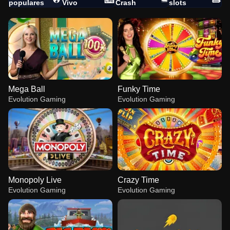
populares
Vivo
Crash
slots
Mega Ball
Funky Time
Evolution Gaming
Evolution Gaming
Monopoly Live
Crazy Time
Evolution Gaming
Evolution Gaming