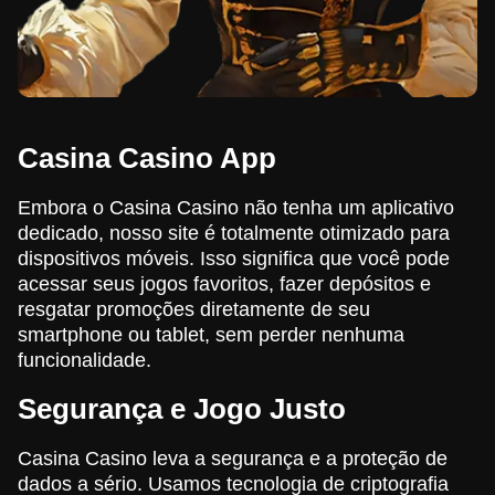
Casina Casino App
Embora o Casina Casino não tenha um aplicativo
dedicado, nosso site é totalmente otimizado para
dispositivos móveis. Isso significa que você pode
acessar seus jogos favoritos, fazer depósitos e
resgatar promoções diretamente de seu
smartphone ou tablet, sem perder nenhuma
funcionalidade.
Segurança e Jogo Justo
Casina Casino leva a segurança e a proteção de
dados a sério. Usamos tecnologia de criptografia