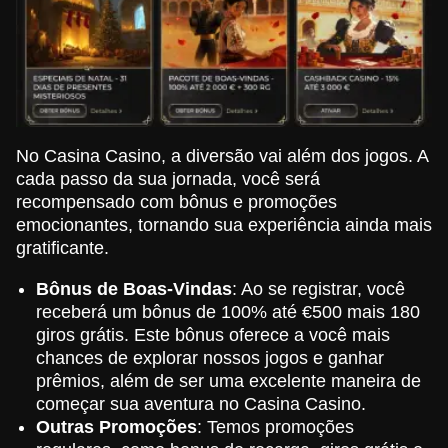
No Casina Casino, a diversão vai além dos jogos. A
cada passo da sua jornada, você será
recompensado com bônus e promoções
emocionantes, tornando sua experiência ainda mais
gratificante.
Bônus de Boas-Vindas
: Ao se registrar, você
receberá um bônus de 100% até €500 mais 180
giros grátis. Este bônus oferece a você mais
chances de explorar nossos jogos e ganhar
prêmios, além de ser uma excelente maneira de
começar sua aventura no Casina Casino.
Outras Promoções
: Temos promoções